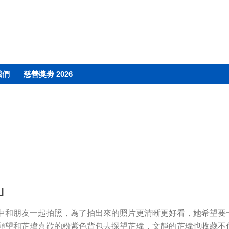
我們
慈善獎劵 2026
o」
中和朋友一起拍照，為了拍出來的照片更清晰更好看，她希望要
願望和芷瑋喜歡的粉紫色背包去探望芷瑋，文靜的芷瑋也收藏不