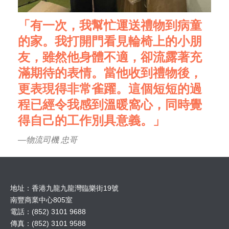
「有一次，我幫忙運送禮物到病童
的家。我打開門看見輪椅上的小朋
友，雖然他身體不適，卻流露著充
滿期待的表情。當他收到禮物後，
更表現得非常雀躍。這個短短的過
程已經令我感到溫暖窩心，同時覺
得自己的工作別具意義。」
—物流司機 忠哥
地址：香港九龍九龍灣臨樂街19號
南豐商業中心805室
電話：(852) 3101 9688
傳真：(852) 3101 9588