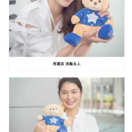
周麗淇 演藝名人