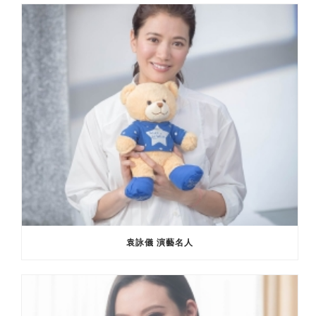
袁詠儀 演藝名人