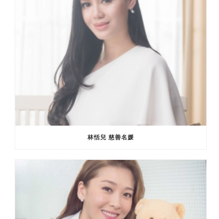
林恬兒 慈善名媛