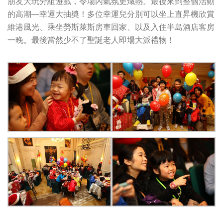
朋友大玩分組遊戲，令場內氣氛更熾熱。最後來到整個活動
的高潮—幸運大抽奬！多位幸運兒分別可以坐上直昇機欣賞
維港風光、乘坐勞斯萊斯房車回家、以及入住半島酒店客房
一晚。最後當然少不了聖誕老人即場大派禮物！