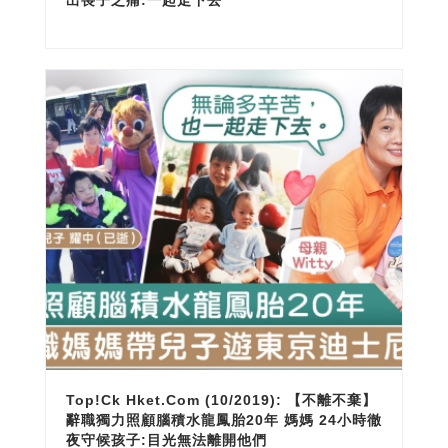
出喪子之痛:一起走下去
Top!ck Hket.com (10/2019): 【不離不棄】
辭職獨力照顧腦積水龍鳳胎20年 媽媽 24小時徹
夜守候孩子:目光無法離開他們