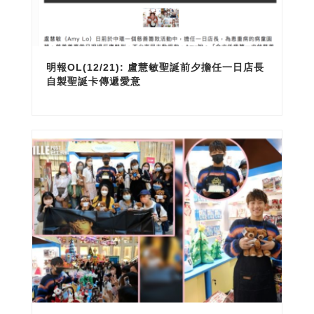
明報OL(12/21): 盧慧敏聖誕前夕擔任一日店長
自製聖誕卡傳遞愛意