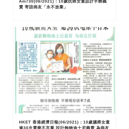
Am730(06/2021)：10歲抗癌女童設計手飾義
賣 寄語病友「永不放棄」
HKET 香港經濟日報(06/2021)：10歲腦癌女童
逾30次電療不言棄 設計飾物迪士尼義賣 為病友