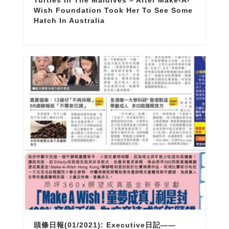
Turtles In The Maldives – After Make-A-
Wish Foundation Took Her To See Some
Hatch In Australia
頭條日報(01/2021): Executive日記——