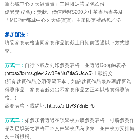
新都城中心 x 天線寶寶」主題限定禮品包乙份
優異獎 (7名)：獎狀、價值港幣$200之中華書局書券及
「MCP新都城中心 x 天線寶寶」主題限定禮品包乙份
參加辦法：
填妥參賽表格連同參賽作品於截止日期前透過以下方式提
交。
方式一：
自行下載及列印參賽表格，並透過Google表格
(
https://forms.gle/42w8FeNu7tiaSUcw5
)上載提交
(所有參賽作品必須保留正本，如該參賽作品最終獲評審為
得獎作品，參賽者必須出示參賽作品之正本以核實得獎資
格。)
參賽表格下載網址:
https://bit.ly/3Y8nEPb
方式二：
如參加者透過在讀學校索取參賽表格，可將參賽作
品及已填妥之表格正本交由學校代為收集，並由校方安排轉
交主辦機構。