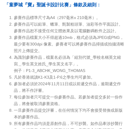
「童夢城『寶』聖誕卡設計比賽」條款及細則：
參賽作品標準尺寸為A4（297毫米x 210毫米）。
參賽作品可以鉛筆、蠟筆、氈製粗頭筆、油彩等作平面設計。
參賽作品恕不接受任何立體效果及以電腦數碼軟件之設計。
參賽作品檔案大小不得超過10mb，格式必須為JPEG或PNG，
最少要有300dpi 像素。參賽者可以將參賽作品掃描或拍攝清晰
照片上傳提交。
為識別參賽作品，檔案名必須為「組別代號_學校名稱英文縮
寫＿學生英文姓氏_學生英文名字」。
例子：P1-3_ABCHK_WONG_THOMAS
凡於香港就讀K1-K3及1-P.6之學生均可參加。
參加者必須於2024年11月11日或以前遞交作品，逾期遞交作
品，將不作評審。
每位參加者只可提交一份參賽作品。若參加者提交多於一份作
品，將會被取消參賽資格。
一旦參賽作品提交評審，在任何情況下均不會接受替換或新版
本的參賽作品。
所有參賽作品均須是原創作品，不可抄襲。如作品牽涉抄襲行