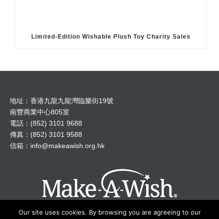
Limited-Edition Wishable Plush Toy Charity Sales
地址：香港九龍九龍灣臨樂街19號
南豐商業中心805室
電話：(852) 3101 9688
傳真：(852) 3101 9588
信箱：
info@makeawish.org.hk
Our site uses cookies. By browsing you are agreeing to our