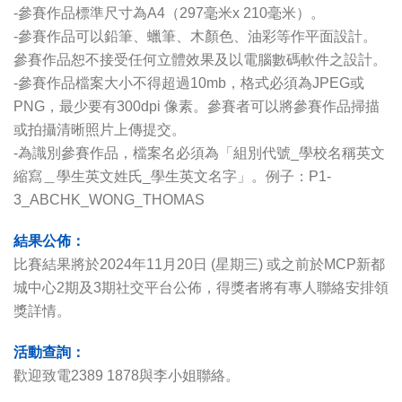
-參賽作品標準尺寸為A4（297毫米x 210毫米）。
-參賽作品可以鉛筆、蠟筆、木顏色、油彩等作平面設計。
參賽作品恕不接受任何立體效果及以電腦數碼軟件之設計。
-參賽作品檔案大小不得超過10mb，格式必須為JPEG或
PNG，最少要有300dpi 像素。參賽者可以將參賽作品掃描
或拍攝清晰照片上傳提交。
-為識別參賽作品，檔案名必須為「組別代號_學校名稱英文
縮寫＿學生英文姓氏_學生英文名字」。例子：P1-
3_ABCHK_WONG_THOMAS
結果公佈：
比賽結果將於2024年11月20日 (星期三) 或之前於MCP新都
城中心2期及3期社交平台公佈，得獎者將有專人聯絡安排領
獎詳情。
活動查詢：
歡迎致電2389 1878與李小姐聯絡。