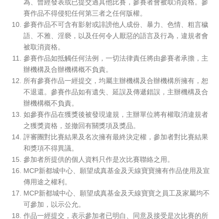
為、曾經發表或已提交過其他比賽，參賽者會被取消資格。參
賽作品不得侵犯任何第三者之任何版權。
參賽作品不可含有影射或誹謗他人成份、暴力、色情、粗言穢
語、不雅、淫褻，以及任何令人厭惡的語言及行為，違規者會
被取消資格。
參賽作品如抵觸任何法例，一切法律責任將由參賽者承擔，主
辦機構及合辦機構概不負責。
所有參賽作品一經提交，均屬主辦機構及合辦機構所擁有，恕
不退還。參賽作品如有遺失、延誤及傳遞錯誤，主辦機構及合
辦機構概不負責。
如參賽作品在獲獎後被發現違規，主辦單位將有權取消違規者
之獲獎資格，並撤回有關獎項及獎品。
評審團對比賽結果及名次擁有最終決定權，參加者對比賽結果
和獎項不得異議。
參加者所提供的個人資料只作是次比賽聯絡之用。
MCP新都城中心、願望成真基金及天線寶寶擁有作品使用及宣
傳用途之權利。
MCP新都城中心、願望成真基金及天線寶寶之員工及家屬均不
可參加，以示公允。
作品一經提交，表示參加者已明白、同意及接受是次比賽的所