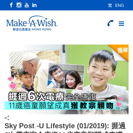
繁
ENG
Sky Post -U Lifestyle (01/2019): 捱過