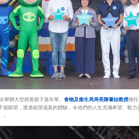
首次舉辦大型慈善親子嘉年華。
食物及衞生局局長陳肇始教授
擔任
千個願望，透過願望成真的體驗，令他們的人生充滿希望、毅力
。」