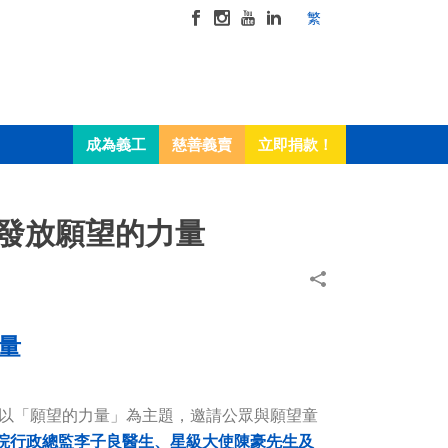
繁
成為義工
慈善義賣
立即捐款！
手發放願望的力量
量
，並以「願望的力量」為主題，邀請公眾與願望童
院行政總監李子良醫生、星級大使陳豪先生及