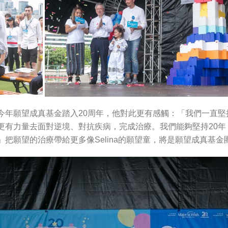
今年願望成真基金踏入20周年，他對此更有感觸：「我們一直
更有力量去面對逆境、對抗疾病，完成治療。我們能夠堅持20
把願望的治療帶給更多像Selina的願望童，將是願望成真基金