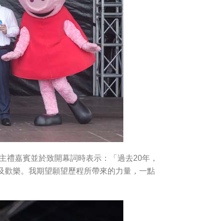
主禮嘉賓並於致開幕詞時表示：「過去20年，
及歡樂。我期望願望歷程所帶來的力量，一點