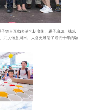
親子舞台互動表演包括魔術、親子瑜珈、棟篤
同狂歡、共度愜意周日。大會更邀請了過去十年的願