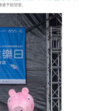
樂傳遞予願望童。