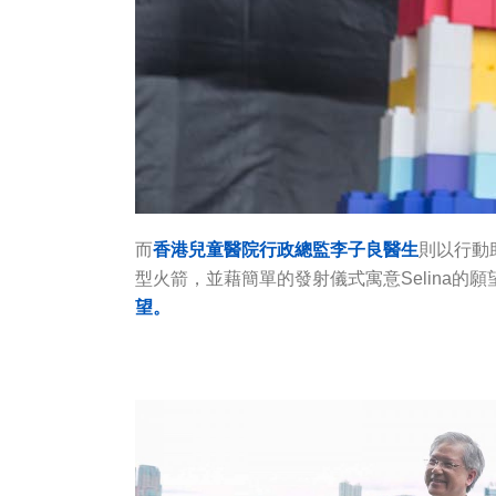
而
香港兒童醫院行政總監李子良醫生
則以行動
型火箭，並藉簡單的發射儀式寓意Selina的
望。