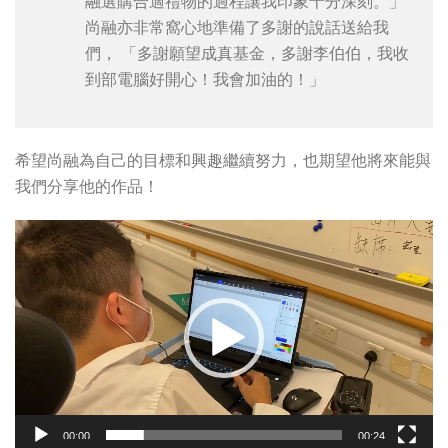
融選購合適禮物的過程讓我印象十分深刻。」
尚融亦非常窩心地準備了多謝的說話送給我
們， 「多謝願望成真基金，多謝李伯伯，我收
到部電腦好開心！我會加油的！」
希望尚融為自己的目標和興趣繼續努力，也期望他將來能與
我們分享他的作品！
視
訊
播
放
器
00:00
00:24