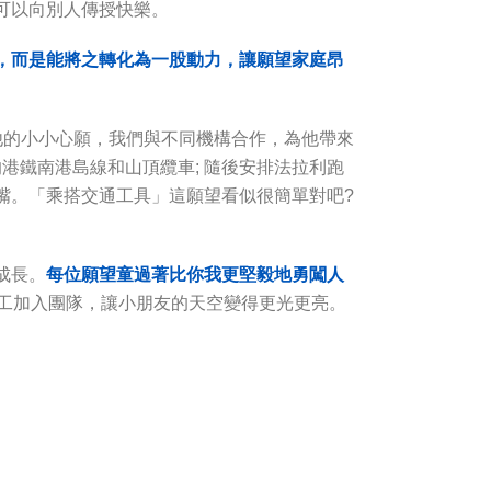
可以向別人傳授快樂。
，而是能將之轉化為一股動力，讓願望家庭昂
他的小小心願，我們與不同機構合作，為他帶來
港鐵南港島線和山頂纜車; 隨後安排法拉利跑
嘴。「乘搭交通工具」這願望看似很簡單對吧?
成長。
每位願望童過著比你我更堅毅地勇
闖
人
義工加入團隊，讓小朋友的天空變得更光更亮。