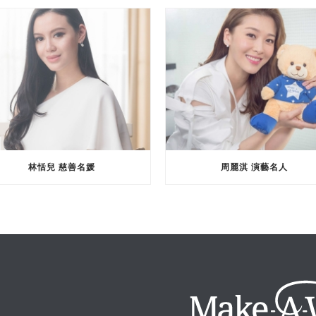
林恬兒 慈善名媛
周麗淇 演藝名人