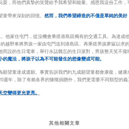
玩耍，而他們真摯的笑聲給予我希望和能量。感恩我這份工作，
望童帶來深刻的回憶。
然而，我
們
希望締造的不僅是單純的美好
具。他家住屯門，從沒機會乘搭港島區獨有的交通工具。為達成
格的越野車將男孩一家由屯門送到港島區、再乘搭男孩夢寐以求的
他而設的生日電車，舉行永誌難忘的生日派對，男孩整天笑不攏
小的魔法，將孩子以為不可能發生的想像變成可能。
為願望童達成遺願。事實告訴我們約九成願望童都會康復，健康
20週年，除了有賴各界的慷慨捐贈外，我們更需要不同類型的
天空變得更光更亮。
其他相關文章