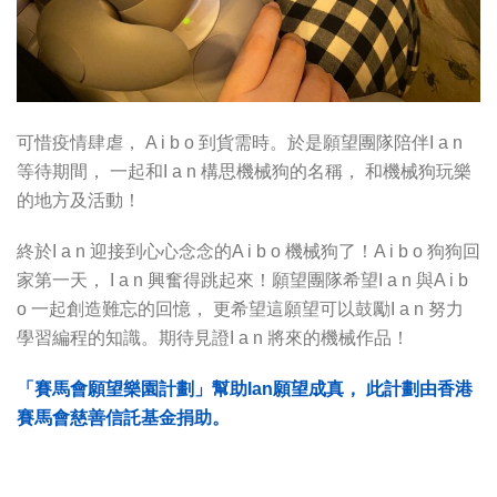
可惜疫情肆虐， A i b o 到貨需時。於是願望團隊陪伴I a n
等待期間， 一起和I a n 構思機械狗的名稱， 和機械狗玩樂
的地方及活動！
終於I a n 迎接到心心念念的A i b o 機械狗了！A i b o 狗狗回
家第一天， I a n 興奮得跳起來！願望團隊希望I a n 與A i b
o 一起創造難忘的回憶， 更希望這願望可以鼓勵I a n 努力
學習編程的知識。期待見證I a n 將來的機械作品！
「賽馬會願望樂園計劃」幫助Ian願望成真， 此計劃由香港
賽馬會慈善信託基金捐助。