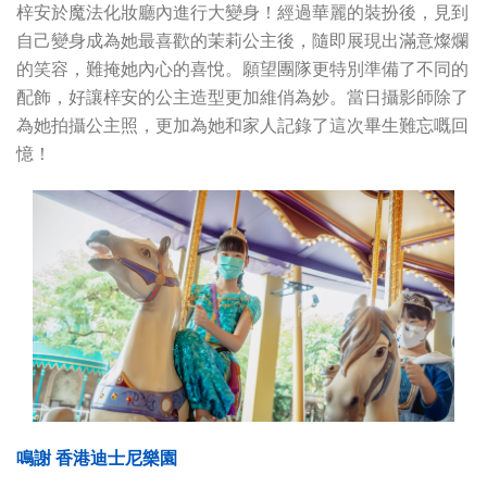
梓安於魔法化妝廳內進行大變身！經過華麗的裝扮後，見到
自己變身成為她最喜歡的茉莉公主後，隨即展現出滿意燦爛
的笑容，難掩她內心的喜悅。願望團隊更特別準備了不同的
配飾，好讓梓安的公主造型更加維俏為妙。當日攝影師除了
為她拍攝公主照，更加為她和家人記錄了這次畢生難忘嘅回
憶！
鳴謝 香港迪士尼樂園