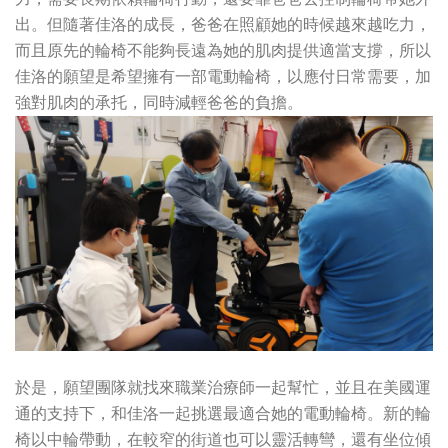
出。但隨著佳洛的成長，爸爸在照顧她的時候越來越吃力，
而且原先的輪椅不能夠長遠為她的肌肉提供適當支撐，所以
佳洛的願望是希望擁有一部電動輪椅，以應付日常需要，加
強對肌肉的承托，同時減輕爸爸的負擔。
於是，願望團隊就找來職業治療師一起幫忙，並且在美國運
通的支持下，和佳洛一起挑選最適合她的電動輪椅。新的輪
椅以中輪帶動，在較窄的街道也可以靈活轉彎，還有坐位傾