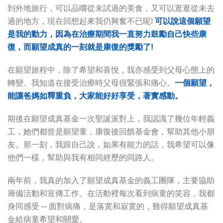
到外地旅行，可以品嚐從未試過的美食，又可以逛逛從未去
過的地方，現在回想起來我仍興奮不已呢!
可以說這個願望
是
我的動力，
因為在
治療期間
我
一直努力鼓勵自己快些康
復，
而
願望成真的一刻就是康復的獎勵了!
在願望旅程中，除了希望和喜悅，我亦感受到父母心態上的
轉變。我知道在接受治療時父母很緊張和痛心。
一個願望，
能讓爸媽如釋重負，大家能好好享受，著實感動。
期後在願望成真基金一次聖誕派對上，我認識了幾位年輕義
工，她們都曾是願望童，康復後回饋基金會，幫助其他小朋
友。那一刻，我跟自己說，如果有能力的話，我希望可以像
他們一樣，幫助與我有相同經歷的同路人。
兩年前，我真的加入了願望成真基金的義工團隊，主要協助
籌備活動和宣傳工作。在活動裡每次看到病童的笑容，我都
身同感受 ─ 面對病痛，是落寞和寂寞的，難得願望成真基
金給病童希望和關愛。