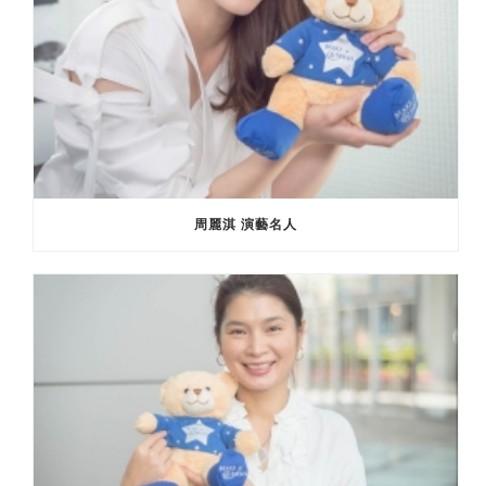
周麗淇 演藝名人