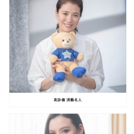
袁詠儀 演藝名人