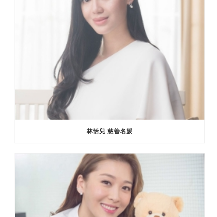
林恬兒 慈善名媛