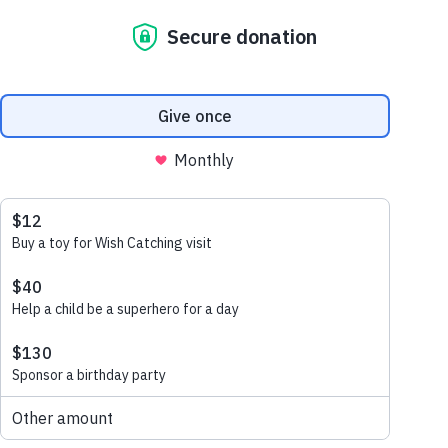
現在，你也可以為患有重病的兒童帶來一次足以蛻變
生命的願望歷程！我們希望藉著你的轉介*，接觸每一
位合符服務資格的病童，為他們盼望、毅力和歡樂！
*所有轉介須由兒童的主診醫生核實資料及簽署
誰符合資格申請?
病童接受轉介時…
患有對生命構成威脅的疾病 (包括但不限於持續惡
本網站使用cookies來改善你的瀏覽體驗， 瀏覽即表示您同意我們的
化/退化疾病或惡性腫瘤)；
cookies政策
。
年齡介乎三歲至十七歲；
同意
在香港或澳門接受正統醫療 (不論國藉，亦無須為
香港或澳門永久性居民)