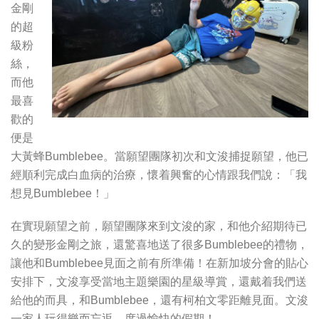
金剛
的超
級粉
絲，
而他
最喜
歡的
便是
大黃蜂Bumblebee。當願望團隊初次和文浚捕捉願望，他已
經順利完成白血病的治療，懷着興奮的心情跟我們說：「我
想見Bumblebee！」
在實現願望之前，願望團隊來到文浚的家，和他介紹期待已
久的變形金剛之旅，還驚喜地送了很多Bumblebee的禮物，
讓他和Bumblebee見面之前有所準備！在新加坡分會的貼心
安排下，文浚享受當地主題樂園的星級導賞，還戴着我們送
給他的而具，和Bumblebee，還有柯柏文零距離見面。文浚
一家人玩得樂而忘返，度過愉快的假期！