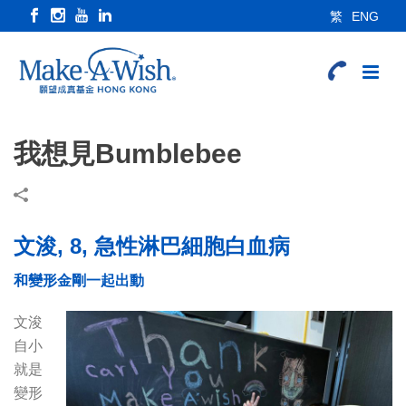
繁
ENG
我想見Bumblebee
文浚, 8, 急性淋巴細胞白血病
和變形金剛一起出動
文浚
自小
就是
變形