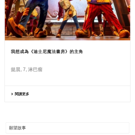
我想成為《迪士尼魔法書房》的主角
懿晨, 7, 淋巴瘤
閱讀更多
願望故事