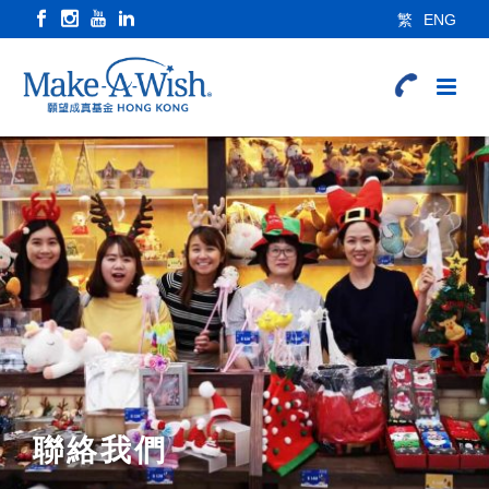
繁
ENG
聯絡我們