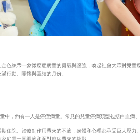
上金色絲帶—象徵癌症病童的勇氣與堅強，喚起社會大眾對兒童
充滿行動、關懷與團結的月份。
兒童中，約有一人是癌症病童。常見的兒童癌病類型包括白血病
長期住院、治療副作用帶來的不適，身體和心理都承受巨大壓力
個家庭需一同調適和面對癌症帶來的挑戰。