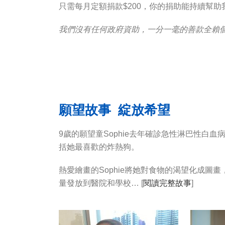
只需每月定額捐款$200，你的捐助能持續幫
我們沒有任何政府資助，
一分一毫
的善款
全賴
願望故事 綻放希望
9歲的願望童Sophie去年確診急性淋巴性白
括她最喜歡的炸熱狗。
熱愛繪畫的Sophie將她對食物的渴望化成圖畫，在
量發放到醫院和學校… [
閱讀完整故事
]