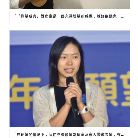
「『願望成真』對病童是一份充滿盼望的感覺，就好像聽完一首圓滿的樂曲，不禁期待著下一章的開始。」
「在絕望的情況下，我們見證願望為病童及家人帶來希望，有時候甚至可以令他們忘記痛苦。有些小朋友的病情較差，但當他們得到願望成真的機會，就馬上變得開心。這亦提供了一個機會讓他們思考之後想做的事，甚至人生目標，繼而積極面對治療。」