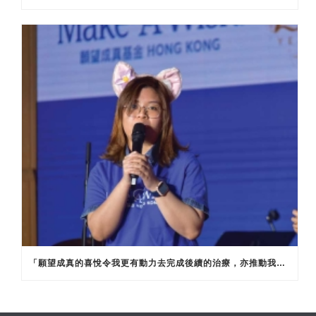
「願望成真的喜悅令我更有動力去完成後續的治療，亦推動我更努力學習，希望能入讀心儀的學系，實現心目中另一個願望，成為護士幫助更多病童。」