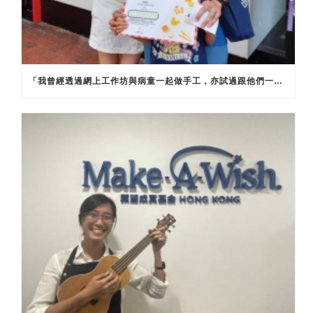
「我曾經透過網上工作坊與病童一起做手工，亦試過跟他們一起捕捉願望。最深的感受是要學習聆聽他們的需要，就算只是陪伴他們玩遊戲，一個簡單的舉動已經可以令他們很高興。感謝願望團隊及其他義工的無私付出，成就更多小朋友的願望。」