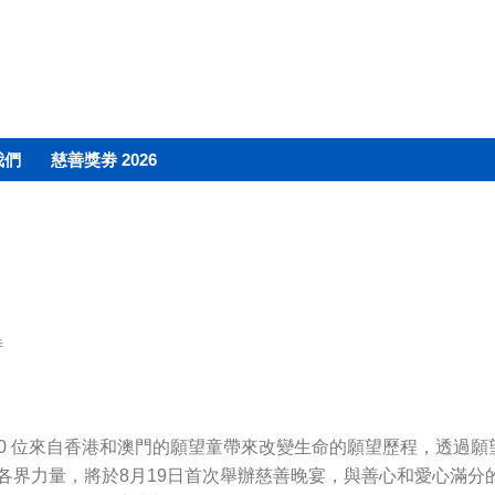
我們
慈善獎劵 2026
時
,000 位來自香港和澳門的願望童帶來改變生命的願望歷程，透
各界力量，將於8月19日首次舉辦慈善晚宴，與善心和愛心滿