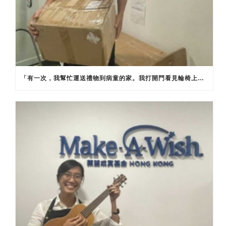
「有一次，我幫忙運送禮物到病童的家。我打開門看見輪椅上的小朋友，雖然他身體不適，卻流露著充滿期待的表情。當他收到禮物後，更表現得非常雀躍。這個短短的過程已經令我感到溫暖窩心，同時覺得自己的工作別具意義。」