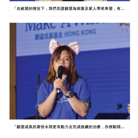
「在絕望的情況下，我們見證願望為病童及家人帶來希望，有時候甚至可以令他們忘記痛苦。有些小朋友的病情較差，但當他們得到願望成真的機會，就馬上變得開心。這亦提供了一個機會讓他們思考之後想做的事，甚至人生目標，繼而積極面對治療。」
「願望成真的喜悅令我更有動力去完成後續的治療，亦推動我更努力學習，希望能入讀心儀的學系，實現心目中另一個願望，成為護士幫助更多病童。」