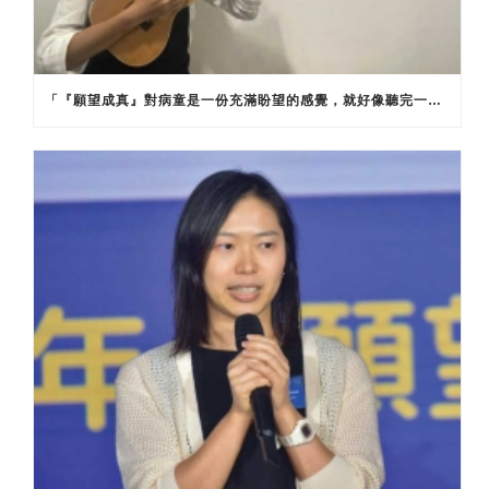
「『願望成真』對病童是一份充滿盼望的感覺，就好像聽完一首圓滿的樂曲，不禁期待著下一章的開始。」