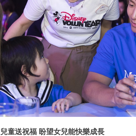
宇為患病兒童送祝福 盼望女兒能快樂成⻑