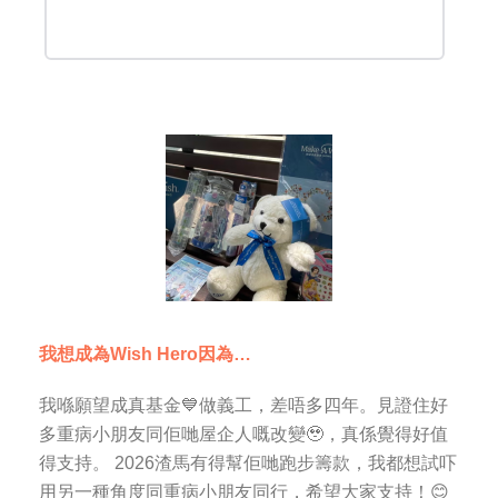
我想成為Wish Hero因為…
我喺願望成真基金💙做義工，差唔多四年。見證住好
多重病小朋友同佢哋屋企人嘅改變🥹，真係覺得好值
得支持。 2026渣馬有得幫佢哋跑步籌款，我都想試吓
用另一種角度同重病小朋友同行，希望大家支持！😊