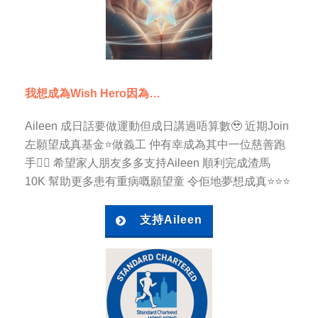
我想成為Wish Hero因為…
Aileen 成日話要做運動但成日講過唔算數🥹 近期Join
左願望成真基金⭐️做義工 仲有幸成為其中一位慈善跑
手🏃‍♀️ 希望家人朋友多多支持Aileen 順利完成渣馬
10K 幫助更多患有重病嘅願望童 令佢地夢想成真⭐️⭐️⭐️
支持Aileen