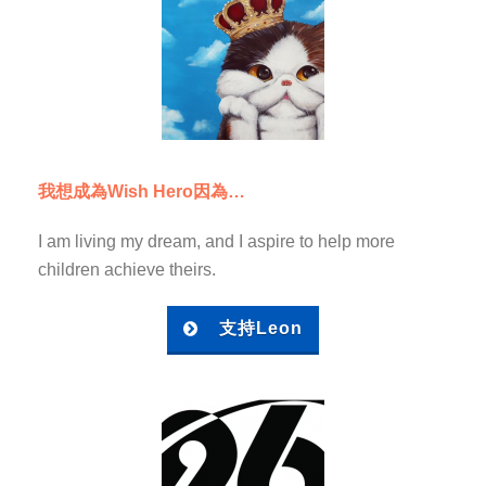
我想成為Wish Hero因為…
I am living my dream, and I aspire to help more
children achieve theirs.
支持Leon