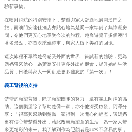
驗新事物。
在噴射飛航的特別安排下，楚喬與家人舒適地展開澳門之
旅，而澳門安達仕酒店亦貼心地為楚喬一家準備了無障礙房
間，令他們更安心地享受今次的旅程。楚喬遊覽了多個澳門
著名景點，亦首次乘坐纜車，與家人留下美好的回憶。
這次旅程不單讓楚喬感受外面的世界、嘗試新的體驗，更為
媽媽帶來信心，為楚喬安排更多外出的機會，提升她的生活
品質，日後與家人一同創造更多難忘的「第一次」！
義工背後的支持
楚喬的願望背後，除了願望團隊的努力，還有義工阿澤的協
助。這個願望除了幫助楚喬一家，亦令他深受啟發。阿澤分
享：「很高興幫助到楚喬一家得到一次開心的經歷，讓媽媽
更有信心帶楚喬外出，藉此改善願望童的生活，為一家人帶
來更精彩的未來。我了解到作為照顧者是非常不容易的事，