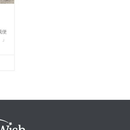
我便
！」