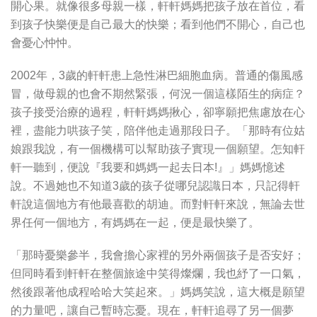
開心果。就像很多母親一樣，軒軒媽媽把孩子放在首位，看
到孩子快樂便是自己最大的快樂；看到他們不開心，自己也
會憂心忡忡。
2002年，3歲的軒軒患上急性淋巴細胞血病。普通的傷風感
冒，做母親的也會不期然緊張，何況一個這樣陌生的病症？
孩子接受治療的過程，軒軒媽媽揪心，卻寧願把焦慮放在心
裡，盡能力哄孩子笑，陪伴他走過那段日子。「那時有位姑
娘跟我說，有一個機構可以幫助孩子實現一個願望。怎知軒
軒一聽到，便說『我要和媽媽一起去日本!』」媽媽憶述
說。不過她也不知道3歲的孩子從哪兒認識日本，只記得軒
軒說這個地方有他最喜歡的胡迪。而對軒軒來說，無論去世
界任何一個地方，有媽媽在一起，便是最快樂了。
「那時憂樂參半，我會擔心家裡的另外兩個孩子是否安好；
但同時看到軒軒在整個旅途中笑得燦爛，我也紓了一口氣，
然後跟著他成程哈哈大笑起來。」媽媽笑說，這大概是願望
的力量吧，讓自己暫時忘憂。現在，軒軒追尋了另一個夢