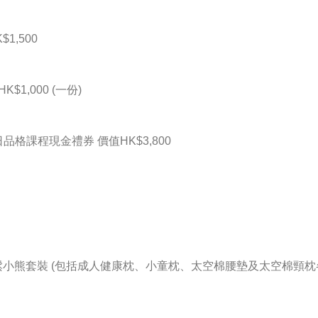
1,500
$1,000 (一份)
日品格課程現金禮券 價值HK$3,800
me 輕鬆小熊套裝 (包括成人健康枕、小童枕、太空棉腰墊及太空棉頸枕各一