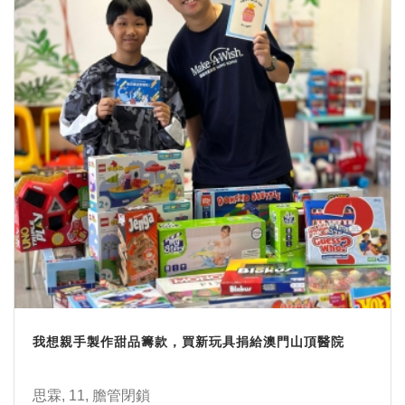
我想親手製作甜品籌款，買新玩具捐給澳門山頂醫院
思霖, 11, 膽管閉鎖