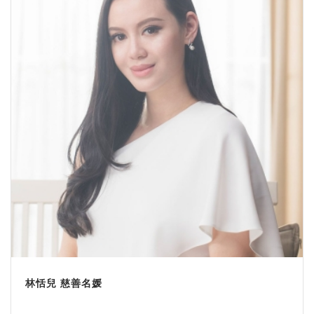
林恬兒 慈善名媛