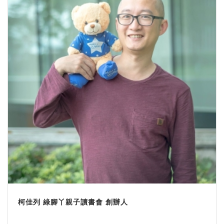
柯佳列 綠腳丫親子讀書會 創辦人